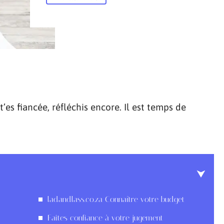
t’es fiancée, réfléchis encore. Il est temps de
ladandlass.co.za Connaître votre budget
Faites confiance à votre jugement