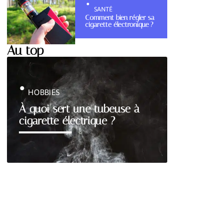
SANTÉ
Comment bien régler sa
cigarette électronique ?
Au top
HOBBIES
À quoi sert une tubeuse à
cigarette électrique ?