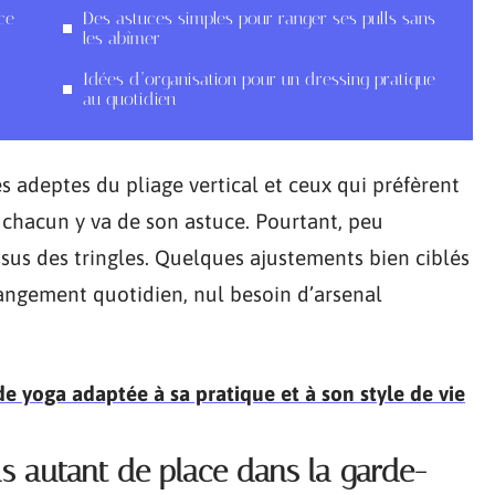
ce
Des astuces simples pour ranger ses pulls sans
les abîmer
Idées d’organisation pour un dressing pratique
au quotidien
 adeptes du pliage vertical et ceux qui préfèrent
 chacun y va de son astuce. Pourtant, peu
sus des tringles. Quelques ajustements bien ciblés
angement quotidien, nul besoin d’arsenal
 yoga adaptée à sa pratique et à son style de vie
ls autant de place dans la garde-