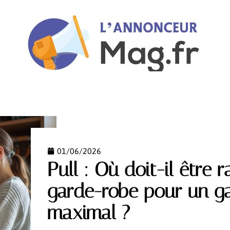
ANCE
FLASH INFO
HIGH-TECH
HOBBIES
I
01/06/2026
Pull : Où doit-il être
garde-robe pour un ga
maximal ?