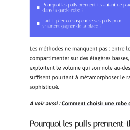
Pourquoi les pulls prennent-ils autant de pla
dans la garde-robe ?
Faut-il plier ou suspendre ses pulls pour
vraiment gagner de la place ?
Les méthodes ne manquent pas : entre les
compartimenter sur des étagères basses,
exploitent le volume qui somnole au-des
suffisent pourtant à métamorphoser le r
sophistiqué.
A voir aussi :
Comment choisir une robe de
Pourquoi les pulls prennent-i