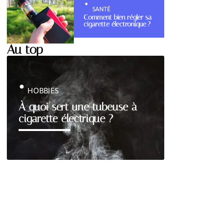
SANTÉ
Comment bien régler sa
cigarette électronique ?
Au top
HOBBIES
À quoi sert une tubeuse à
cigarette électrique ?