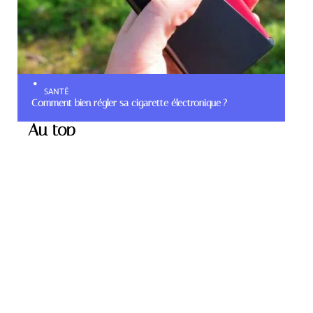
SANTÉ
Comment bien régler sa cigarette électronique ?
Au top
HOBBIES
À quoi sert une tubeuse à
cigarette électrique ?