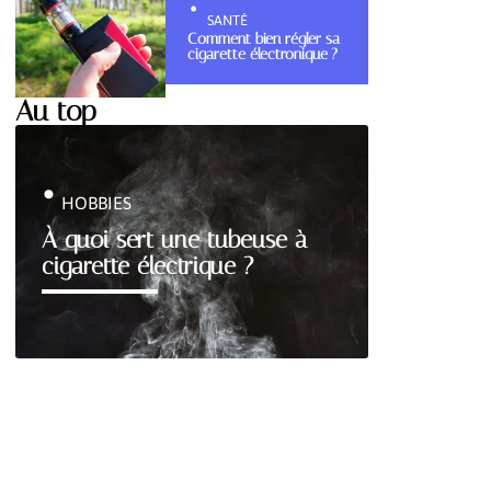
SANTÉ
Comment bien régler sa
cigarette électronique ?
Au top
HOBBIES
À quoi sert une tubeuse à
cigarette électrique ?